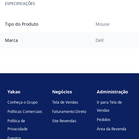
ESPECIFICAÇÕES
Tipo do Produto
Mouse
Marca
Dell
Footer
Yakao
Negócios
Administração
Conheça o Grupo
Tela de Vendas
Ir para Tela de
Vendas
Políticas Comerciais
Faturamento Direto
Pedidos
Política de
Site Revendas
Privacidade
Área da Revenda
Eventos