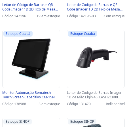
Leitor de Código de Barras e QR
Leitor de Código de Barras e QR
Code Imager 1D 2D Fixo de Mesa
Code Imager 1D 2D Fixo de Mesa
Elgin EL8600IA USB - lê Nota Fiscal
Elgin EL8600IA USB - lê Nota Fiscal
Código 142196
19 em estoque
Código 142196-03
2 em estoque
Eletrônica Boleto Bancário e Tela -
Eletrônica Boleto Bancário e Tela-
46EL86IACKD0
SINOP-03 - 46EL86IACKD0
Estoque Cuiabá
Estoque Cuiabá
Monitor Automação Bematech
Leitor de Código de Barras Imager
Touch Screen Capacitivo CM-15N
1D de Mão Elgin 46FLASH2CK00
Tela 15 VGA/HDMI -
USB - lê Nota Fiscal Eletrônica e Tela
Código 138988
3 em estoque
Código 131470
Indisponível
46CM15HCKD00 - 46CM15HCKD00
- 46FLASH2CK00/46FLASH2CBU0
Estoque SINOP
Estoque SINOP