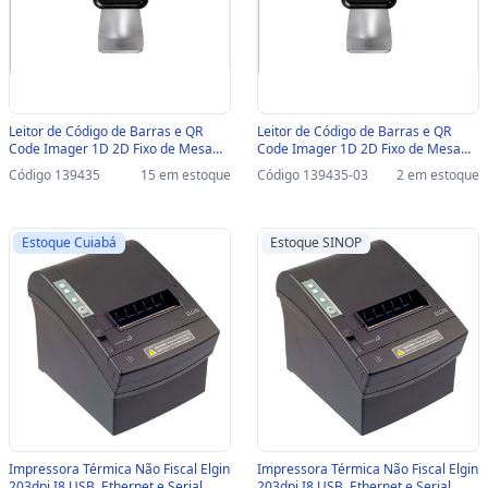
Leitor de Código de Barras e QR
Leitor de Código de Barras e QR
Code Imager 1D 2D Fixo de Mesa
Code Imager 1D 2D Fixo de Mesa
Mini Elgin EL720 USB - lê Nota Fiscal
Mini Elgin EL720 USB - lê Nota Fiscal
Código 139435
15 em estoque
Código 139435-03
2 em estoque
Eletrônica Boleto Bancário -
Eletrônica Boleto Bancário-SINOP-
46EL720US000
03 - 46EL720US000
Estoque Cuiabá
Estoque SINOP
Impressora Térmica Não Fiscal Elgin
Impressora Térmica Não Fiscal Elgin
203dpi I8 USB, Ethernet e Serial
203dpi I8 USB, Ethernet e Serial