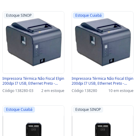
Tela-SINOP-03 -
NOVO DE SHOW ROOM -
46EL250USC000/46EL250USC01
46BI7PUGCBU0 / 46BI7PUECK / 46
Estoque SINOP
Estoque Cuiabá
Impressora Térmica Não Fiscal Elgin
Impressora Térmica Não Fiscal Elgin
200dpi I7 USB, Ethernet Preto -
200dpi I7 USB, Ethernet Preto -
46BI7PUGCBU0 / 46BI7PUECK /
46BI7PUGCBU0 / 46BI7PUECK /
Código 138280-03
2 em estoque
Código 138280
10 em estoque
46I7PUECKD00 - com Guilhotina-
46I7PUECKD00 - com Guilhotina -
SINOP-03 - 46BI7PUGCBU0 /
46BI7PUGCBU0 / 46BI7PUECK /
46BI7PUECK / 46I7PUECKD00
46I7PUECKD00
Estoque Cuiabá
Estoque SINOP