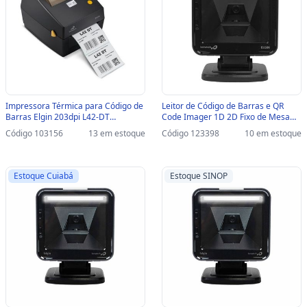
Impressora Térmica para Código de
Leitor de Código de Barras e QR
Barras Elgin 203dpi L42-DT
Code Imager 1D 2D Fixo de Mesa
USB/Serial - 46L42DTCKD01/
Elgin EL8600 USB - lê Nota Fiscal
Código 103156
13 em estoque
Código 123398
10 em estoque
46L42DTCKD02 - 46L42DTCKD01/
Eletrônica Boleto Bancário e Tela -
46L42DTCKD02
46BEL86USC01
Estoque Cuiabá
Estoque SINOP