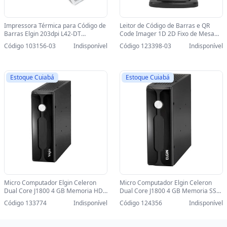
Impressora Térmica para Código de
Leitor de Código de Barras e QR
Barras Elgin 203dpi L42-DT
Code Imager 1D 2D Fixo de Mesa
USB/Serial - 46L42DTCKD01/
Elgin EL8600 USB - lê Nota Fiscal
Código 103156-03
Indisponível
Código 123398-03
Indisponível
46L42DTCKD02-SINOP-03 -
Eletrônica Boleto Bancário e Tela-
46L42DTCKD01/ 46L42DTCKD02
SINOP-03 - 46BEL86USC01
Estoque Cuiabá
Estoque Cuiabá
Micro Computador Elgin Celeron
Micro Computador Elgin Celeron
Dual Core J1800 4 GB Memoria HD
Dual Core J1800 4 GB Memoria SSD
500gb 2 Serial - E3 NANO Mini-PC -
120GB 2 Serial - E3 NANO Mini-PC -
Código 133774
Indisponível
Código 124356
Indisponível
46NEMPC0A0RR
46NN0PC0B8NF