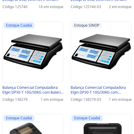
Preto - 46I8USECKD00 /
Preto - 46I8USECKD00 /
Código 125740
16 em estoque
Código 125740-03
2 em estoque
46I8USECKD09 - com Guilhotina -
46I8USECKD09 - com Guilhotina-
46I8USECKD00 /46I8USECKD09
SINOP-03 - 46I8USECKD00
/46I8USECKD09
Estoque Cuiabá
Estoque SINOP
Balança Comercial Computadora
Balança Comercial Computadora
Elgin DP30-T 10G/30KG com Bateria
Elgin DP30-T 10G/30KG com
- 46BALDP30TB1
Bateria-SINOP-03 - 46BALDP30TB1
Código 138279
1 em estoque
Código 138279-03
1 em estoque
Estoque Cuiabá
Estoque Cuiabá