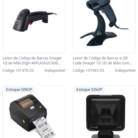
Leitor de Código de Barras Imager
Leitor de Código de Barras e QR
1D de Mão Elgin 46FLASH2CK00
Code Imager 1D 2D de Mão com
USB - lê Nota Fiscal Eletrônica e
Pedestal Elgin BR520 USB - lê Nota
Código 131470-03
Indisponível
Código 137983-03
Indisponível
Tela-SINOP-03 -
Fiscal Eletrônica Boleto Bancário e
46FLASH2CK00/46FLASH2CBU0
Tela-SINOP-03 - 46BR520CKD00
Estoque SINOP
Estoque SINOP