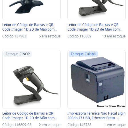
Leitor de Código de Barras e QR
Leitor de Código de Barras e QR
Code Imager 1D 2D de Mão com
Code Imager 1D 2D de Mão com
Pedestal Elgin BR520 USB - lê Nota
Pedestal Elgin EL250 USB - lê Nota
Código 137983
5 em estoque
Código 116809
13 em estoque
Fiscal Eletrônica Boleto Bancário e
Fiscal Eletrônica Boleto Bancário e
Tela - 46BR520CKD00
Tela -
46EL250USC000/46EL250USC01
Estoque SINOP
Estoque Cuiabá
Leitor de Código de Barras e QR
Impressora Térmica Não Fiscal Elgin
Code Imager 1D 2D de Mão com
200dpi I7 USB, Ethernet Preto -
Pedestal Elgin EL250 USB - lê Nota
46BI7PUGCBU0 / 46BI7PUECK /
Código 116809-03
2 em estoque
Código 143788
1 em estoque
Fiscal Eletrônica Boleto Bancário e
46I7PUECKD00 - com Guilhotina