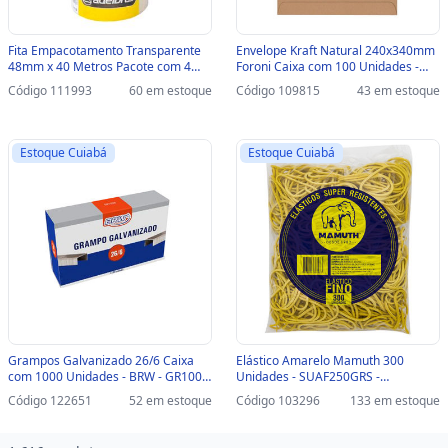
Fita Empacotamento Transparente
Envelope Kraft Natural 240x340mm
48mm x 40 Metros Pacote com 4
Foroni Caixa com 100 Unidades -
Unidades - Adelbras - 0811000018 -
18.9755-0 - 18.9755-0
Código 111993
60 em estoque
Código 109815
43 em estoque
0811000018
Estoque Cuiabá
Estoque Cuiabá
Grampos Galvanizado 26/6 Caixa
Elástico Amarelo Mamuth 300
com 1000 Unidades - BRW - GR1000
Unidades - SUAF250GRS -
- GR1000
SUAF250GRS
Código 122651
52 em estoque
Código 103296
133 em estoque