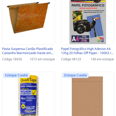
Pasta Suspensa Cartão Plastificado
Papel Fotográfico High Adesivo A4
Castanho Marmorizado Haste em
135g 20 Folhas Off Paper - 10063 /
Plástico Dello - Unitário - 0045.F -
100004 - 10063 / 100004
Código 18936
1015 em estoque
Código 98133
140 em estoque
0045.F.0050.2
Estoque Cuiabá
Estoque Cuiabá