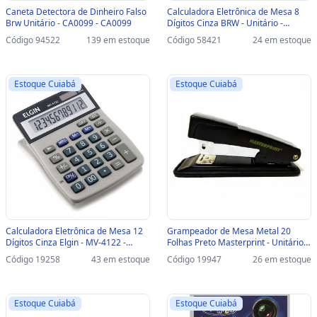
Caneta Detectora de Dinheiro Falso
Calculadora Eletrônica de Mesa 8
Brw Unitário - CA0099 - CA0099
Dígitos Cinza BRW - Unitário -
CC2000 - CC2000
Código 94522
139 em estoque
Código 58421
24 em estoque
Estoque Cuiabá
Estoque Cuiabá
Calculadora Eletrônica de Mesa 12
Grampeador de Mesa Metal 20
Dígitos Cinza Elgin - MV-4122 -
Folhas Preto Masterprint - Unitário -
Unitário - 42MV41220000
304010001 - MP 300 - 304010001 -
Código 19258
43 em estoque
Código 19947
26 em estoque
MP 300
Estoque Cuiabá
Estoque Cuiabá