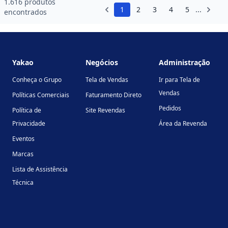
1.616 produtos
1
2
3
4
5
...
encontrados
Footer
Yakao
Negócios
Administração
Conheça o Grupo
Tela de Vendas
Ir para Tela de
Vendas
Políticas Comerciais
Faturamento Direto
Pedidos
Política de
Site Revendas
Privacidade
Área da Revenda
Eventos
Marcas
Lista de Assistência
Técnica