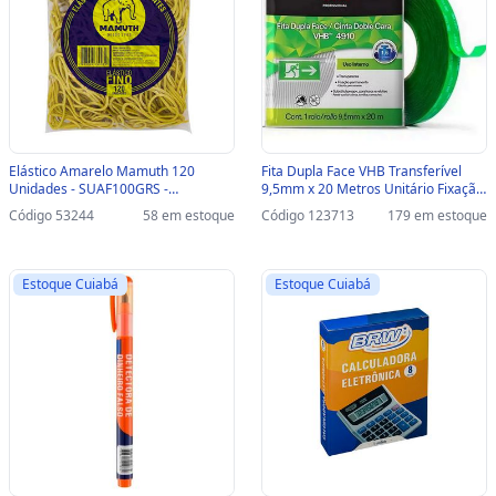
Elástico Amarelo Mamuth 120
Fita Dupla Face VHB Transferível
Unidades - SUAF100GRS -
9,5mm x 20 Metros Unitário Fixação
SUAF100GRS
Permanente- 3M - HB004299705 -
Código 53244
58 em estoque
Código 123713
179 em estoque
HB004299705
Estoque Cuiabá
Estoque Cuiabá