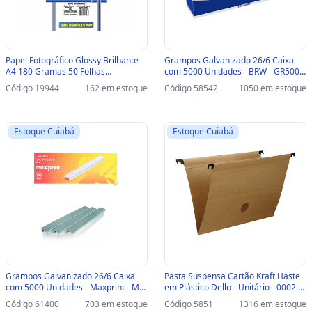
Papel Fotográfico Glossy Brilhante
Grampos Galvanizado 26/6 Caixa
A4 180 Gramas 50 Folhas
com 5000 Unidades - BRW - GR5000
Masterprint - 302010004 -
- GR5000
Código 19944
162 em estoque
Código 58542
1050 em estoque
302010004
Estoque Cuiabá
Estoque Cuiabá
Grampos Galvanizado 26/6 Caixa
Pasta Suspensa Cartão Kraft Haste
com 5000 Unidades - Maxprint - MX-
em Plástico Dello - Unitário - 0002.X
S26G - 712094 - 712094
- 0002.X.0050.2
Código 61400
703 em estoque
Código 5851
1316 em estoque