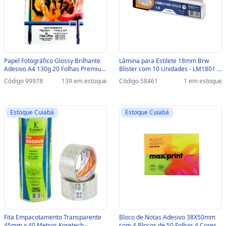
Papel Fotográfico Glossy Brilhante
Lâmina para Estilete 18mm Brw
Adesivo A4 130g 20 Folhas Premium
Blister com 10 Unidades - LM1801 -
Masterprint - 302010060 -
LM1801
Código 99978
139 em estoque
Código 58461
1 em estoque
302010060
Estoque Cuiabá
Estoque Cuiabá
Fita Empacotamento Transparente
Bloco de Notas Adesivo 38X50mm
45mm x 40 Metros Koretech -
com 4 Blocos de 50 Folhas 4 Cores -