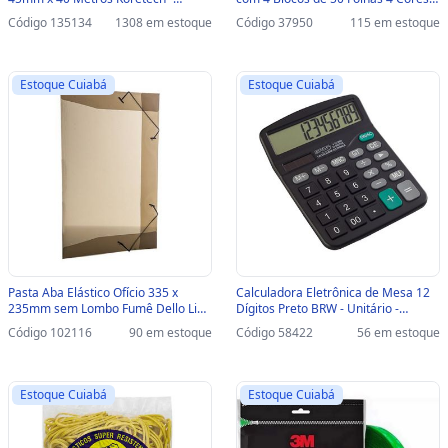
Pacote com 5 Unidades -
Maxprint - 741705 - 741705
Código 135134
1308 em estoque
Código 37950
115 em estoque
12.10.4.0046 - 12.10.4.0046
Estoque Cuiabá
Estoque Cuiabá
Pasta Aba Elástico Ofício 335 x
Calculadora Eletrônica de Mesa 12
235mm sem Lombo Fumê Dello Line
Dígitos Preto BRW - Unitário -
- Unitário - 0254.I.0050 - 0254.I.0050
CC3000 - CC3000
Código 102116
90 em estoque
Código 58422
56 em estoque
Estoque Cuiabá
Estoque Cuiabá