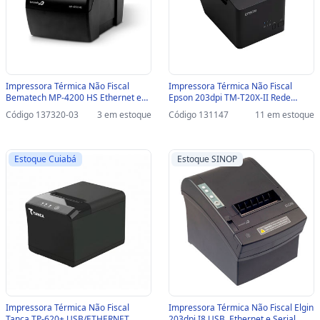
Impressora Térmica Não Fiscal
Impressora Térmica Não Fiscal
Bematech MP-4200 HS Ethernet e
Epson 203dpi TM-T20X-II Rede
USB/Serial - 46B4200HS000 /
Ethernet / USB - Com Guilhotina -
Código 137320-03
3 em estoque
Código 131147
11 em estoque
46B4200HS001- Guilhotina-SINOP-
TM-T20X-II - ETHERNET/ USB
03 - 46B4200HS000 /
46B4200HS001
Estoque Cuiabá
Estoque SINOP
Impressora Térmica Não Fiscal
Impressora Térmica Não Fiscal Elgin
Tanca TP-620+ USB/ETHERNET
203dpi I8 USB, Ethernet e Serial