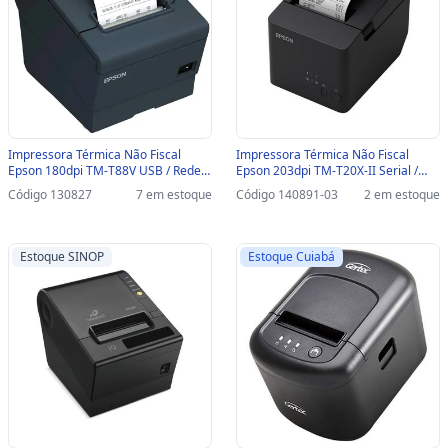
Impressora Térmica Não Fiscal
Impressora Térmica Não Fiscal
Epson 180dpi TM-T88V USB / Rede
Epson 203dpi TM-T20X-II Serial /
Ethernet - Com Guilhotina -
USB - Com Guilhotina-SINOP-03 -
Código 130827
7 em estoque
Código 140891-03
2 em estoque
C31CA85103
C31CL45011
Estoque SINOP
Estoque Cuiabá