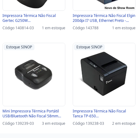
Impressora Térmica Não Fiscal
Impressora Térmica Não Fiscal Elgin
Gertec G250W
200dpi I7 USB, Ethernet Preto -
USB/SERIAL/ETHERNET/WI-FI Preto -
46BI7PUGCBU0 / 46BI7PUECK /
Código 140814-03
1 em estoque
Código 143788
1 em estoque
Com Guilhotina-SINOP-03 - G250W -
46I7PUECKD00 - com Guilhotina
40001174
NOVO DE SHOW ROOM -
46BI7PUGCBU0 / 46BI7PUECK / 46
Estoque SINOP
Estoque SINOP
Mini Impressora Térmica Portátil
Impressora Térmica Não Fiscal
USB/Bluetooth Não Fiscal 58mm
Tanca TP-650
Tanca - TMP-500-SINOP-03 - TMP-
USB/SERIAL/ETHERNET Preto - Com
Código 139239-03
3 em estoque
Código 139238-03
2 em estoque
500
Guilhotina-SINOP-03 - TP-620