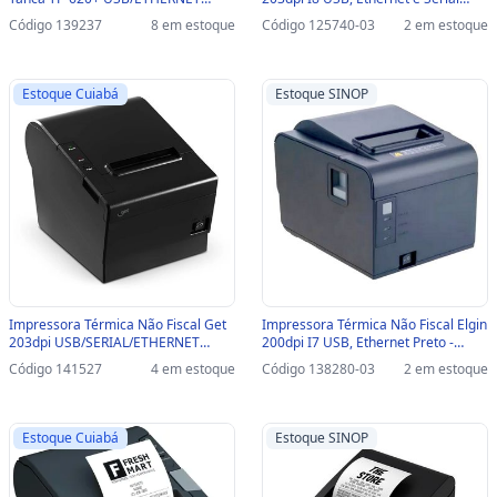
Preto - Com Guilhotina - TP-620+
Preto - 46I8USECKD00 /
Código 139237
8 em estoque
Código 125740-03
2 em estoque
46I8USECKD09 - com Guilhotina-
SINOP-03 - 46I8USECKD00
/46I8USECKD09
Estoque Cuiabá
Estoque SINOP
Impressora Térmica Não Fiscal Get
Impressora Térmica Não Fiscal Elgin
203dpi USB/SERIAL/ETHERNET
200dpi I7 USB, Ethernet Preto -
Preto - GT - Com Guilhotina - 71840
46BI7PUGCBU0 / 46BI7PUECK /
Código 141527
4 em estoque
Código 138280-03
2 em estoque
46I7PUECKD00 - com Guilhotina-
SINOP-03 - 46BI7PUGCBU0 /
46BI7PUECK / 46I7PUECKD00
Estoque Cuiabá
Estoque SINOP