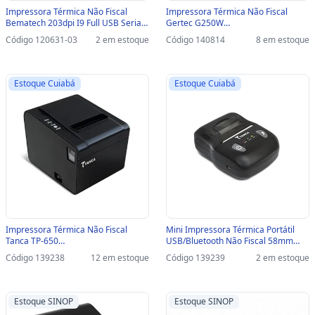
Impressora Térmica Não Fiscal
Impressora Térmica Não Fiscal
Bematech 203dpi I9 Full USB Serial
Gertec G250W
e Ethernet com Guilhotina -
USB/SERIAL/ETHERNET/WI-FI Preto -
Código 120631-03
2 em estoque
Código 140814
8 em estoque
46I9USECKD02 / 46I9USECKD10-
Com Guilhotina - G250W - 40001174
SINOP-03 - 46I9USECKD02 /
46I9USECKD10
Estoque Cuiabá
Estoque Cuiabá
Impressora Térmica Não Fiscal
Mini Impressora Térmica Portátil
Tanca TP-650
USB/Bluetooth Não Fiscal 58mm
USB/SERIAL/ETHERNET Preto - Com
Tanca - TMP-500 - TMP-500
Código 139238
12 em estoque
Código 139239
2 em estoque
Guilhotina - TP-620
Estoque SINOP
Estoque SINOP