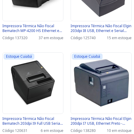
Impressora Térmica Não Fiscal
Impressora Térmica Não Fiscal Elgin
Bematech MP-4200 HS Ethernet e
203dpi I8 USB, Ethernet e Serial
USB/Serial - 46B4200HS000 /
Preto - 46I8USECKD00 /
Código 137320
37 em estoque
Código 125740
15 em estoque
46B4200HS001- Guilhotina -
46I8USECKD09 - com Guilhotina -
46B4200HS000 / 46B4200HS001
46I8USECKD00 /46I8USECKD09
Estoque Cuiabá
Estoque Cuiabá
Impressora Térmica Não Fiscal
Impressora Térmica Não Fiscal Elgin
Bematech 203dpi I9 Full USB Serial
200dpi I7 USB, Ethernet Preto -
e Ethernet com Guilhotina -
46BI7PUGCBU0 / 46BI7PUECK /
Código 120631
6 em estoque
Código 138280
10 em estoque
46I9USECKD02 / 46I9USECKD10 -
46I7PUECKD00 - com Guilhotina -