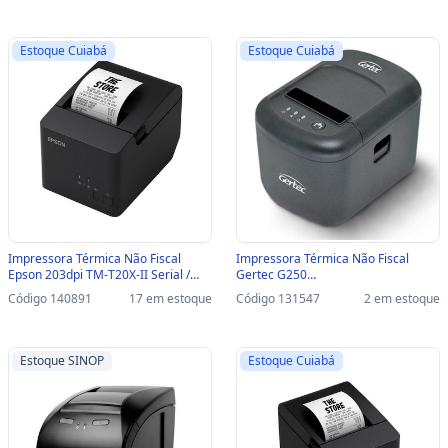
46I9USECKD02 / 46I9USECKD10
46BI7PUGCBU0 / 46BI7PUECK /
46I7PUECKD00
Estoque Cuiabá
Estoque Cuiabá
Impressora Térmica Não Fiscal
Impressora Térmica Não Fiscal
Epson 203dpi TM-T20X-II Serial /
Gertec G250
USB - Com Guilhotina - C31CL45011
USB/SERIAL/ETHERNET Preto - Com
Código 140891
17 em estoque
Código 131547
2 em estoque
Guilhotina - G250 40001085 /
40001140
Estoque SINOP
Estoque Cuiabá