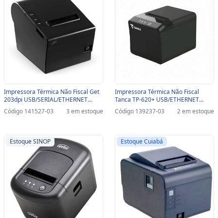
Impressora Térmica Não Fiscal Get
Impressora Térmica Não Fiscal
203dpi USB/SERIAL/ETHERNET
Tanca TP-620+ USB/ETHERNET
Preto - GT - Com Guilhotina-SINOP-
Preto - Com Guilhotina-SINOP-03 -
Código 141527-03
3 em estoque
Código 139237-03
2 em estoque
03 - 71840
TP-620+
Estoque SINOP
Estoque Cuiabá