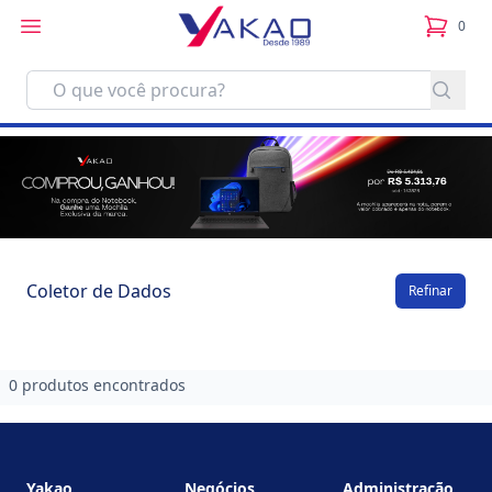
0
itens no
Coletor de Dados
Refinar
0 produtos encontrados
Footer
Yakao
Negócios
Administração