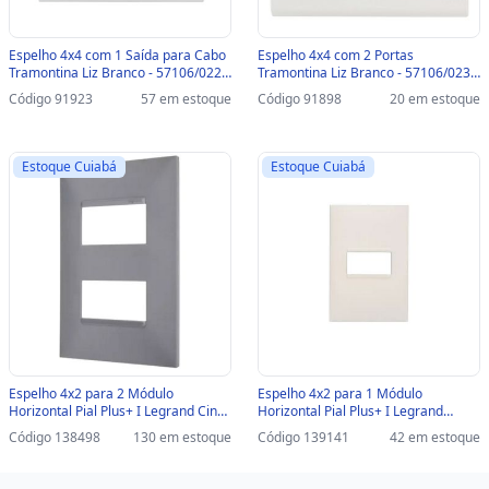
Espelho 4x4 com 1 Saída para Cabo
Espelho 4x4 com 2 Portas
Tramontina Liz Branco - 57106/022 -
Tramontina Liz Branco - 57106/023 -
57106/022
57106/023
Código 91923
57 em estoque
Código 91898
20 em estoque
Estoque Cuiabá
Estoque Cuiabá
Espelho 4x2 para 2 Módulo
Espelho 4x2 para 1 Módulo
Horizontal Pial Plus+ I Legrand Cinza
Horizontal Pial Plus+ I Legrand
- 618506CZ - sem Suporte -
Branco - 618501BC - sem Suporte -
Código 138498
130 em estoque
Código 139141
42 em estoque
618506CZ
618501BC