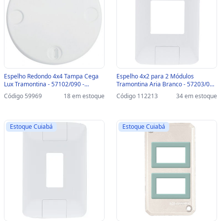
Espelho Redondo 4x4 Tampa Cega
Espelho 4x2 para 2 Módulos
Lux Tramontina - 57102/090 -
Tramontina Aria Branco - 57203/005
57102/090
- 57203/005
Código 59969
18 em estoque
Código 112213
34 em estoque
Estoque Cuiabá
Estoque Cuiabá