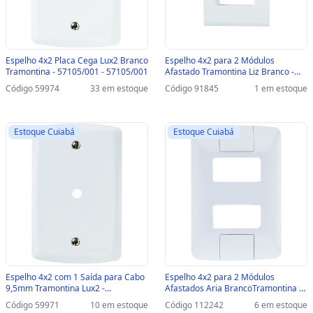
Espelho 4x2 Placa Cega Lux2 Branco
Espelho 4x2 para 2 Módulos
Tramontina - 57105/001 - 57105/001
Afastado Tramontina Liz Branco -
57106/006 - 57106/006
Código 59974
33 em estoque
Código 91845
1 em estoque
Estoque Cuiabá
Estoque Cuiabá
Espelho 4x2 com 1 Saída para Cabo
Espelho 4x2 para 2 Módulos
9,5mm Tramontina Lux2 -
Afastados Aria BrancoTramontina -
57105/002 - 57105/002
57203/006 - 57203/006
Código 59971
10 em estoque
Código 112242
6 em estoque