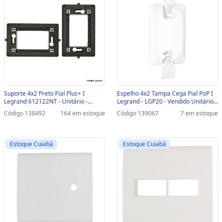
Suporte 4x2 Preto Pial Plus+ I
Espelho 4x2 Tampa Cega Pial PoP I
Legrand 612122NT - Unitário -
Legrand - LGP20 - Vendido Unitário -
612122NT
LGP20
Código 138492
164 em estoque
Código 139067
7 em estoque
Estoque Cuiabá
Estoque Cuiabá