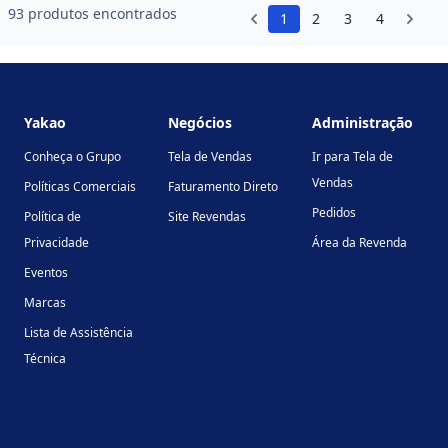
93 produtos encontrados
1
2
3
4
Footer
Yakao
Negócios
Administração
Conheça o Grupo
Tela de Vendas
Ir para Tela de
Vendas
Políticas Comerciais
Faturamento Direto
Pedidos
Política de
Site Revendas
Privacidade
Área da Revenda
Eventos
Marcas
Lista de Assistência
Técnica