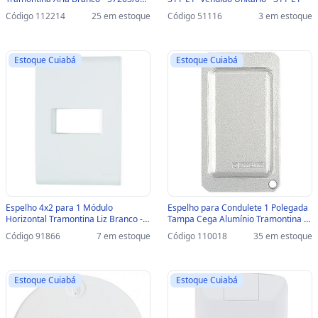
- 57203/007
Código 112214
25 em estoque
Código 51116
3 em estoque
Estoque Cuiabá
Estoque Cuiabá
Espelho 4x2 para 1 Módulo
Espelho para Condulete 1 Polegada
Horizontal Tramontina Liz Branco -
Tampa Cega Alumínio Tramontina -
57106/004 - 57106/004
56114/007 - Vendido Unitário -
Código 91866
7 em estoque
Código 110018
35 em estoque
56114/007
Estoque Cuiabá
Estoque Cuiabá