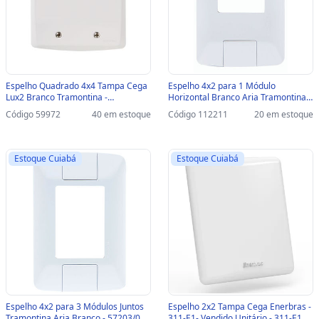
Espelho Quadrado 4x4 Tampa Cega
Espelho 4x2 para 1 Módulo
Lux2 Branco Tramontina -
Horizontal Branco Aria Tramontina -
57105/021 - 57105/021
57203/004 - 57203/004
Código 59972
40 em estoque
Código 112211
20 em estoque
Estoque Cuiabá
Estoque Cuiabá
Espelho 4x2 para 3 Módulos Juntos
Espelho 2x2 Tampa Cega Enerbras -
Tramontina Aria Branco - 57203/007
311-E1- Vendido Unitário - 311-E1