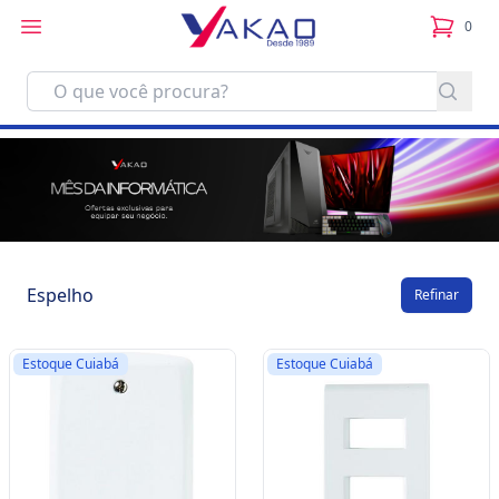
0
itens no
Espelho
Refinar
Estoque Cuiabá
Estoque Cuiabá