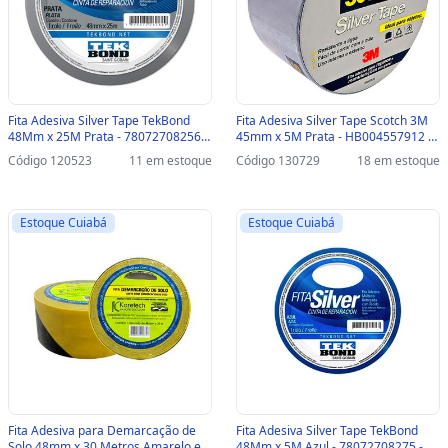
Fita Adesiva Silver Tape TekBond
Fita Adesiva Silver Tape Scotch 3M
48Mm x 25M Prata - 78072708256 -
45mm x 5M Prata - HB004557912 -
78072708256
130729 - HB004557912
Código 120523
11 em estoque
Código 130729
18 em estoque
Estoque Cuiabá
Estoque Cuiabá
Fita Adesiva para Demarcação de
Fita Adesiva Silver Tape TekBond
Solo 48mm x 30 Metros Amarelo e
48Mm x 5M Azul - 78072708275 -