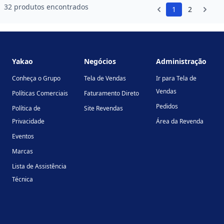
32 produtos encontrados
1
2
Footer
Yakao
Negócios
Administração
Conheça o Grupo
Tela de Vendas
Ir para Tela de
Vendas
Políticas Comerciais
Faturamento Direto
Pedidos
Política de
Site Revendas
Privacidade
Área da Revenda
Eventos
Marcas
Lista de Assistência
Técnica