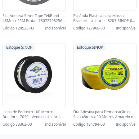
Fita Adesiva Silver Tape TekBond
Espátula Plástica para Massa
48Mm x 25M Prata - 78072708256-
Brasfort - Unitário - 8203-SINOP-03 -
SINOP-03 - 78072708256
8203
Código 120523-03
Indisponível
Código 127969-03
Indisponível
Estoque SINOP
Estoque SINOP
Linha de Pedreiro 100 Metros
Fita Adesiva para Demarcação de
Brasfort - 7020 - Vendido Unitário-
Solo 48mm x 30 Metros Amarelo e
SINOP-03 - 7020
Preto Koretech - Vendido Unitário -
Código 83362-03
Indisponível
Código 134794-03
Indisponível
51.11.4.0002-SINOP-03 -
51.11.4.0002