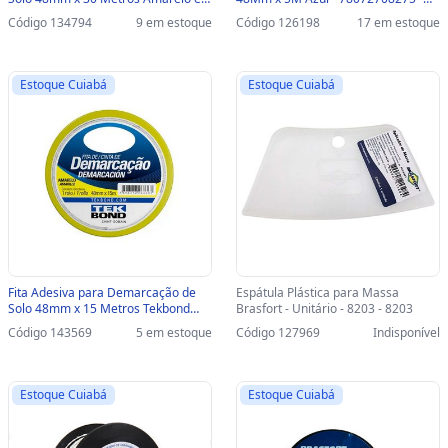
Preto Koretech - Vendido Unitário -
78072708275
Código 134794
9 em estoque
Código 126198
17 em estoque
51.11.4.0002 - 51.11.4.0002
Estoque Cuiabá
Estoque Cuiabá
Fita Adesiva para Demarcação de
Espátula Plástica para Massa
Solo 48mm x 15 Metros Tekbond
Brasfort - Unitário - 8203 - 8203
Amarelo Vendido Unitário -
Código 143569
5 em estoque
Código 127969
Indisponível
78072708188 - 78072708188
Estoque Cuiabá
Estoque Cuiabá