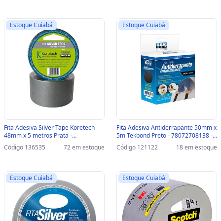
Estoque Cuiabá
Estoque Cuiabá
Fita Adesiva Silver Tape Koretech
Fita Adesiva Antiderrapante 50mm x
48mm x 5 metros Prata -
5m Tekbond Preto - 78072708138 -
22.23.4.0011 - 22.23.4.0011
78072708138
Código 136535
72 em estoque
Código 121122
18 em estoque
Estoque Cuiabá
Estoque Cuiabá