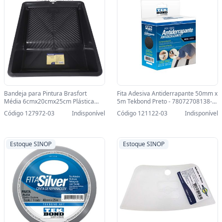
Bandeja para Pintura Brasfort
Fita Adesiva Antiderrapante 50mm x
Média 6cmx20cmx25cm Plástica
5m Tekbond Preto - 78072708138-
Preto - 7928-SINOP-03 - 7928
SINOP-03 - 78072708138
Código 127972-03
Indisponível
Código 121122-03
Indisponível
Estoque SINOP
Estoque SINOP