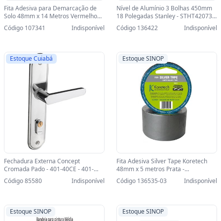
Fita Adesiva para Demarcação de
Nível de Alumínio 3 Bolhas 450mm
Solo 48mm x 14 Metros Vermelho
18 Polegadas Stanley - STHT42073-
Adelbras - 0803050007 -
LA - STHT42073-LA
Código 107341
Indisponível
Código 136422
Indisponível
0803050007
Estoque Cuiabá
Estoque SINOP
Fechadura Externa Concept
Fita Adesiva Silver Tape Koretech
Cromada Pado - 401-40CE - 401-
48mm x 5 metros Prata -
40CE
22.23.4.0011-SINOP-03 -
Código 85580
Indisponível
Código 136535-03
Indisponível
22.23.4.0011
Estoque SINOP
Estoque SINOP