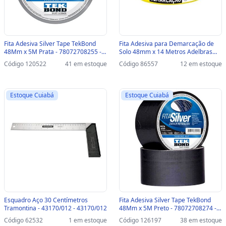
Fita Adesiva Silver Tape TekBond
Fita Adesiva para Demarcação de
48Mm x 5M Prata - 78072708255 -
Solo 48mm x 14 Metros Adelbras
78072708255
Amarelo Vendido Unitário -
Código 120522
41 em estoque
Código 86557
12 em estoque
0803050004 - 0803050004
Estoque Cuiabá
Estoque Cuiabá
Esquadro Aço 30 Centímetros
Fita Adesiva Silver Tape TekBond
Tramontina - 43170/012 - 43170/012
48Mm x 5M Preto - 78072708274 -
78072708274
Código 62532
1 em estoque
Código 126197
38 em estoque