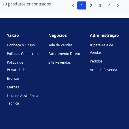
79 produtos encontrados
1
2
3
4
Footer
Yakao
Negócios
Administração
Conheça o Grupo
Tela de Vendas
Ir para Tela de
Vendas
Políticas Comerciais
Faturamento Direto
Pedidos
Política de
Site Revendas
Privacidade
Área da Revenda
Eventos
Marcas
Lista de Assistência
Técnica