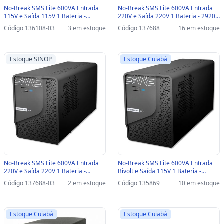
No-Break SMS Lite 600VA Entrada
No-Break SMS Lite 600VA Entrada
115V e Saída 115V 1 Bateria -
220V e Saída 220V 1 Bateria - 29201
29200-SINOP-03 - 29200
- 29201
Código 136108-03
3 em estoque
Código 137688
16 em estoque
Estoque SINOP
Estoque Cuiabá
No-Break SMS Lite 600VA Entrada
No-Break SMS Lite 600VA Entrada
220V e Saída 220V 1 Bateria -
Bivolt e Saída 115V 1 Bateria -
29201-SINOP-03 - 29201
29202 - 29202
Código 137688-03
2 em estoque
Código 135869
10 em estoque
Estoque Cuiabá
Estoque Cuiabá