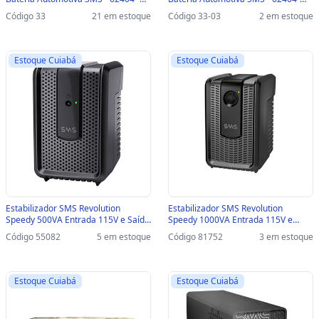
62404
SINOP-03 - 62404
Código 33
21 em estoque
Código 33-03
2 em estoque
Estoque Cuiabá
Estoque Cuiabá
Estabilizador SMS Revolution
Estabilizador SMS Revolution
Speedy 500VA Entrada 115V e Saída
Speedy 1000VA Entrada 115V e
115V - 15971 - 15971
Saída 115V - 16621 - 16621
Código 55082
5 em estoque
Código 81752
3 em estoque
Estoque Cuiabá
Estoque Cuiabá