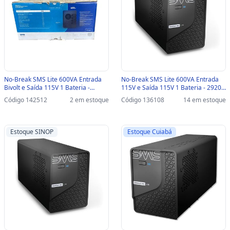
No-Break SMS Lite 600VA Entrada
No-Break SMS Lite 600VA Entrada
Bivolt e Saída 115V 1 Bateria -
115V e Saída 115V 1 Bateria - 29200
29202 CAIXA AVARIADA - 29202
- 29200
Código 142512
2 em estoque
Código 136108
14 em estoque
Estoque SINOP
Estoque Cuiabá