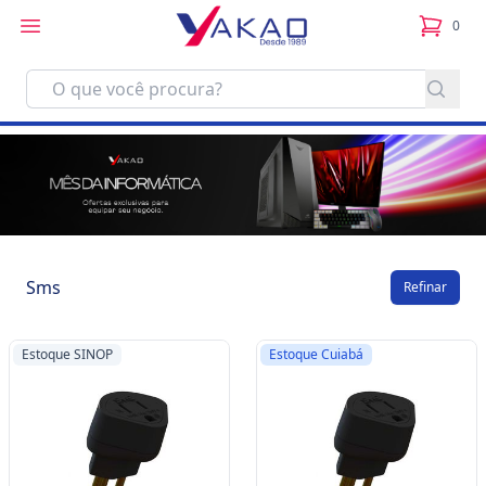
0
itens no
Sms
Refinar
Estoque SINOP
Estoque Cuiabá