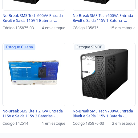
No-Break SMS Tech 600VA Entrada
No-Break SMS Tech 600VA Entrada
Bivolt e Saída 115V 1 Bateria -
Bivolt e Saída 115V 1 Bateria -
29300-SINOP-03 - 29300
29300 - 29300
Código 135875-03
4 em estoque
Código 135875
15 em estoque
Estoque Cuiabá
Estoque SINOP
No-Break SMS Lite 1.2 KVA Entrada
No-Break SMS Tech 700VA Entrada
115V e Saída 115V 2 Baterias -
Bivolt e Saída 115V 1 Bateria -
29203 CAIXA AVARIADA - 29203
29301-SINOP-03 - 29301
Código 142514
1 em estoque
Código 135876-03
2 em estoque
CAIXA AVARIADA