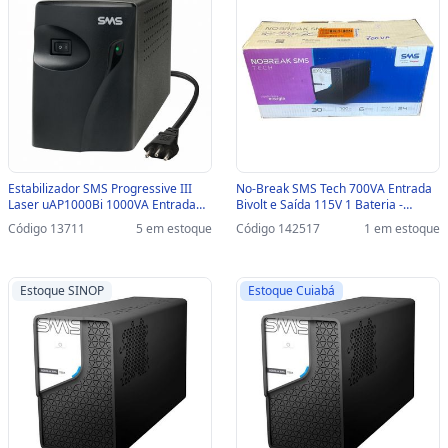
Estabilizador SMS Progressive III
No-Break SMS Tech 700VA Entrada
Laser uAP1000Bi 1000VA Entrada
Bivolt e Saída 115V 1 Bateria -
Bivolt e Saída 115V - 16216 - 16216
29301 CAIXA AVARIADA - 29301
Código 13711
5 em estoque
Código 142517
1 em estoque
CAIXA AVARIADA
Estoque SINOP
Estoque Cuiabá