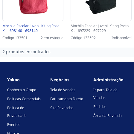
Mochila Escolar Juvenil Kiting Rosa
Mochila Escolar Juvenil Kiting Preto
Kit - 698140 - 698140
Kit - 697229 - 697229
Código 133501
2 em estoque
Código 133502
Indisponível
2 produtos encontrados
Footer
Yakao
Negócios
Administração
Conheça o Grupo
Tela de Vendas
Ir para Tela de
Vendas
Políticas Comerciais
Faturamento Direto
Pedidos
Política de
Site Revendas
Privacidade
Área da Revenda
Eventos
Marcas