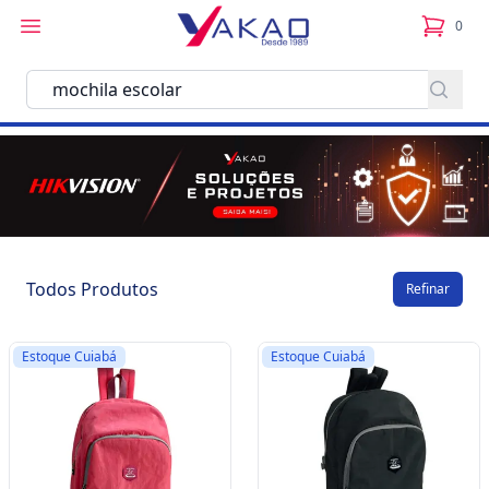
0
itens no
Todos Produtos
Refinar
Estoque Cuiabá
Estoque Cuiabá